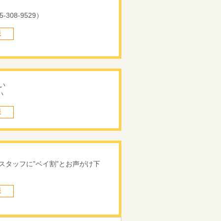
08-9529）
限
い
い
限
スタッフに”ベイ割”とお声がけ下
限