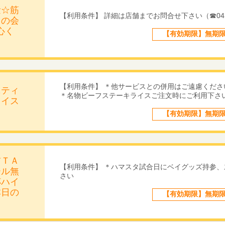
量☆筋
【利用条件】 詳細は店舗までお問合せ下さい（☎045-3
この会
心く
【有効期限】無期
【利用条件】 ＊他サービスとの併用はご遠慮くださ
ニティ
＊名物ビーフステーキライスご注文時にご利用下さ
ライス
【有効期限】無期
前ＴＡ
【利用条件】 ＊ハマスタ試合日にベイグッズ持参、
ール無
さい
杯ハイ
本日の
【有効期限】無期