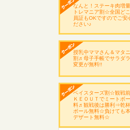
なんと！ステーキ肉増
トレマニア割☆全国ど
員証もOKですのでご安
ださい♪
授乳中ママさん＆マタ
割♬母子手帳でサラダ
変更が無料!!
ベイスターズ割☆観戦
ＫＥＯＵＴでミートボ
料♬観戦後は勝利⇒乾
ボール無料☆負けても
デザート無料☆