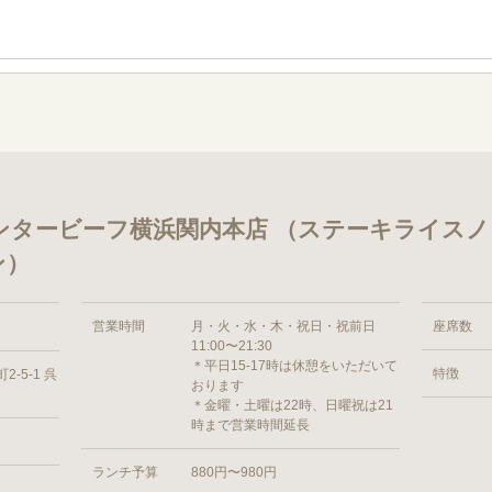
ンタービーフ横浜関内本店 （ステーキライス
ン）
営業時間
月・火・水・木・祝日・祝前日
座席数
11:00〜21:30
＊平日15-17時は休憩をいただいて
特徴
-5-1 呉
おります
＊金曜・土曜は22時、日曜祝は21
時まで営業時間延長
ランチ予算
880円〜980円