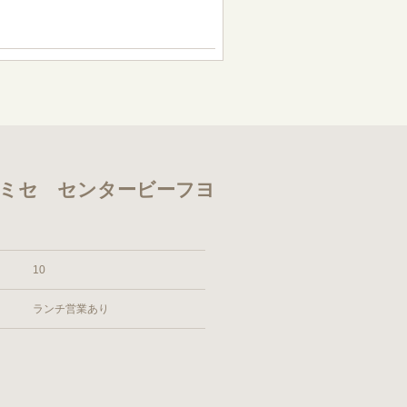
ノミセ センタービーフヨ
10
ランチ営業あり