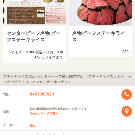
センタービーフ名物 ビー
名物ビーフステーキライ
フステーキライス
ス
980
Sサイズ ￥980税込～メガ、sup
erメガサイズまで
ステーキライスの店 センタービーフ横浜関内本店 （ステーキライスノミセ セ
ンタービーフヨコハマカンナイホンテン）
0453089529
TEL
神奈川県横浜市中区末広町2-5-1 呉ビル1F
住所
Googleマップで開く
クーポン
あり