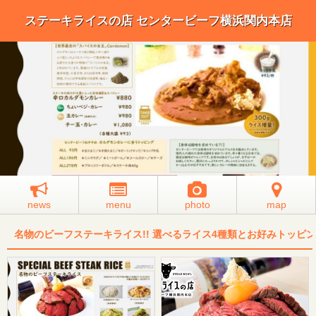
ステーキライスの店 センタービーフ横浜関内本店
news
menu
photo
map
名物のビーフステーキライス!! 選べるライス4種類とお好みトッピン