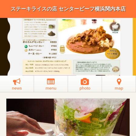
ステーキライスの店 センタービーフ横浜関内本店
news
menu
photo
map