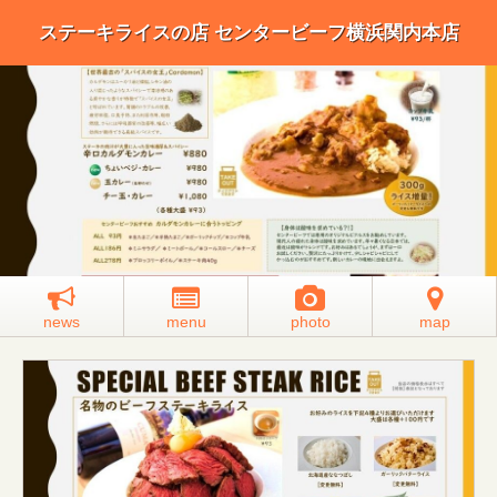
ステーキライスの店 センタービーフ横浜関内本店
news
menu
photo
map