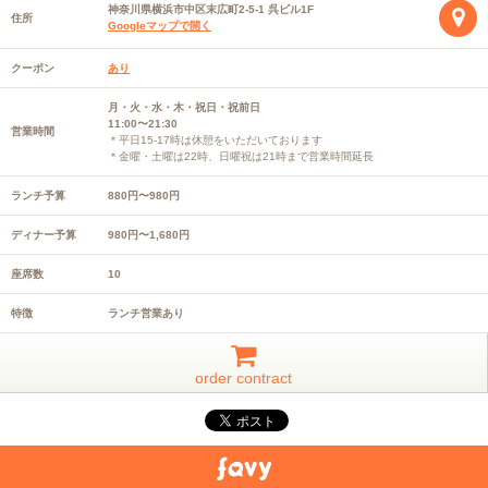
神奈川県横浜市中区末広町2-5-1 呉ビル1F
住所
Googleマップで開く
クーポン
あり
月・火・水・木・祝日・祝前日
11:00〜21:30
営業時間
＊平日15-17時は休憩をいただいております
＊金曜・土曜は22時、日曜祝は21時まで営業時間延長
ランチ予算
880円〜980円
ディナー予算
980円〜1,680円
座席数
10
特徴
ランチ営業あり
order contract